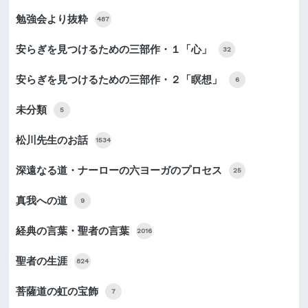
勉強会より抜粋
487
安らぎを見つけるための三部作・１「心」
32
安らぎを見つけるための三部作・２「瞑想」
6
未分類
5
松川先生のお話
1534
深遠なる道・ナーローの六ヨーガのプロセス
25
真我への道
9
経典の言葉・聖者の言葉
2016
聖者の生涯
824
菩薩道の虹の宝飾
7