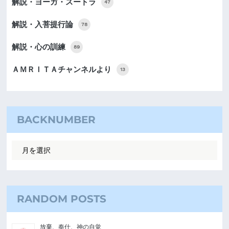
解説・ヨーガ・スートラ
47
解説・入菩提行論
78
解説・心の訓練
89
ＡＭＲＩＴＡチャンネルより
13
BACKNUMBER
RANDOM POSTS
放棄、奉仕、神の自覚