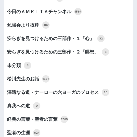
今日のＡＭＲＩＴＡチャンネル
1564
勉強会より抜粋
487
安らぎを見つけるための三部作・１「心」
32
安らぎを見つけるための三部作・２「瞑想」
6
未分類
5
松川先生のお話
1534
深遠なる道・ナーローの六ヨーガのプロセス
25
真我への道
9
経典の言葉・聖者の言葉
2016
聖者の生涯
824