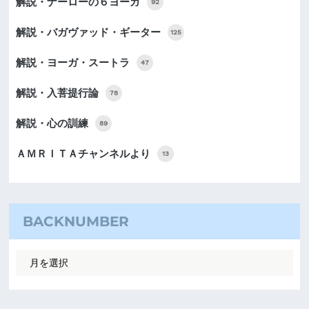
解説・ナーローの６ヨーガ
92
解説・バガヴァッド・ギーター
125
解説・ヨーガ・スートラ
47
解説・入菩提行論
78
解説・心の訓練
89
ＡＭＲＩＴＡチャンネルより
13
BACKNUMBER