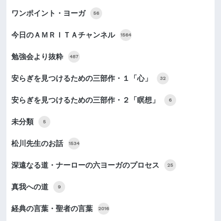
ワンポイント・ヨーガ
56
今日のＡＭＲＩＴＡチャンネル
1564
勉強会より抜粋
487
安らぎを見つけるための三部作・１「心」
32
安らぎを見つけるための三部作・２「瞑想」
6
未分類
5
松川先生のお話
1534
深遠なる道・ナーローの六ヨーガのプロセス
25
真我への道
9
経典の言葉・聖者の言葉
2016