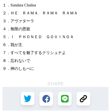
１．Sundara Chalisa
２．ＨＥ ＲＡＭＡ ＲＡＭＡ ＲＡＭＡ
３．アヴァターラ
４．無限の恩寵
５．Ｉ ＰＨＯＮＥＤ ＧＯＶＩＮＤＡ
６．我が主
７．すべてを魅了するクリシュナよ
８．忘れないで
９．神のしもべに
SHARE