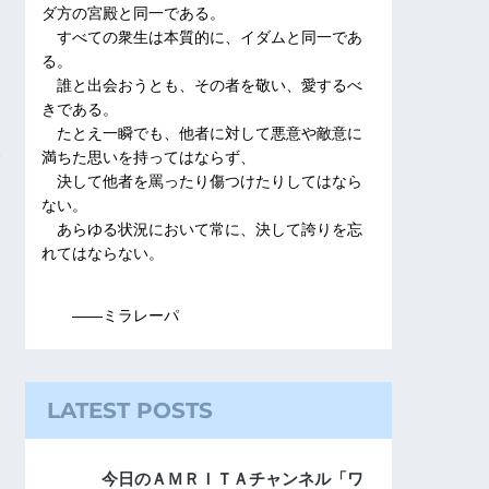
ダ方の宮殿と同一である。
すべての衆生は本質的に、イダムと同一であ
る。
誰と出会おうとも、その者を敬い、愛するべ
きである。
たとえ一瞬でも、他者に対して悪意や敵意に
満ちた思いを持ってはならず、
決して他者を罵ったり傷つけたりしてはなら
ない。
あらゆる状況において常に、決して誇りを忘
れてはならない。
――ミラレーパ
LATEST POSTS
今日のＡＭＲＩＴＡチャンネル「ワ