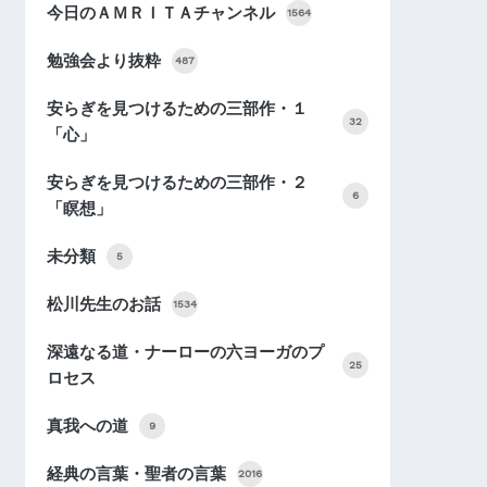
今日のＡＭＲＩＴＡチャンネル
1564
勉強会より抜粋
487
安らぎを見つけるための三部作・１
32
「心」
安らぎを見つけるための三部作・２
6
「瞑想」
未分類
5
松川先生のお話
1534
深遠なる道・ナーローの六ヨーガのプ
25
ロセス
真我への道
9
経典の言葉・聖者の言葉
2016