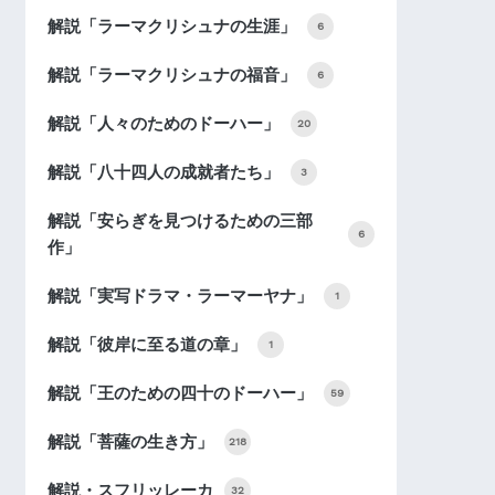
解説「ラーマクリシュナの生涯」
6
解説「ラーマクリシュナの福音」
6
解説「人々のためのドーハー」
20
解説「八十四人の成就者たち」
3
解説「安らぎを見つけるための三部
6
作」
解説「実写ドラマ・ラーマーヤナ」
1
解説「彼岸に至る道の章」
1
解説「王のための四十のドーハー」
59
解説「菩薩の生き方」
218
解説・スフリッレーカ
32