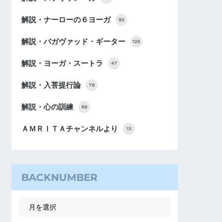
解説・ナーローの６ヨーガ
92
解説・バガヴァッド・ギーター
125
解説・ヨーガ・スートラ
47
解説・入菩提行論
78
解説・心の訓練
89
ＡＭＲＩＴＡチャンネルより
13
BACKNUMBER