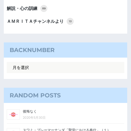
解説・心の訓練
89
ＡＭＲＩＴＡチャンネルより
13
BACKNUMBER
RANDOM POSTS
後悔なく
2020年5月30日
スワミ・プレーマーナンダ「聖堂における奉仕」（１）