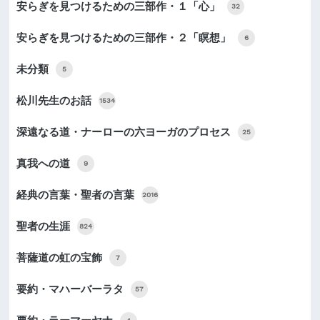
安らぎを見つけるための三部作・１「心」
32
安らぎを見つけるための三部作・２「瞑想」
6
未分類
5
松川先生のお話
1534
深遠なる道・ナーローの六ヨーガのプロセス
25
真我への道
9
経典の言葉・聖者の言葉
2016
聖者の生涯
824
菩薩道の虹の宝飾
7
要約・マハーバーラタ
57