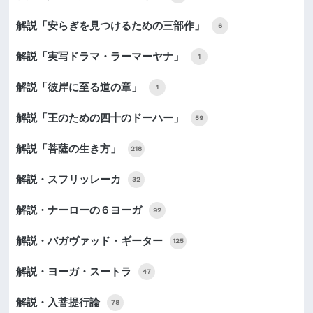
解説「安らぎを見つけるための三部作」
6
解説「実写ドラマ・ラーマーヤナ」
1
解説「彼岸に至る道の章」
1
解説「王のための四十のドーハー」
59
解説「菩薩の生き方」
218
解説・スフリッレーカ
32
解説・ナーローの６ヨーガ
92
解説・バガヴァッド・ギーター
125
解説・ヨーガ・スートラ
47
解説・入菩提行論
78