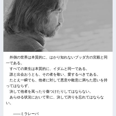
外側の世界は本質的に、はかり知れないブッダ方の宮殿と同
一である。
すべての衆生は本質的に、イダムと同一である。
誰と出会おうとも、その者を敬い、愛するべきである。
たとえ一瞬でも、他者に対して悪意や敵意に満ちた思いを持
ってはならず、
決して他者を罵ったり傷つけたりしてはならない。
あらゆる状況において常に、決して誇りを忘れてはならな
い。
――ミラレーパ