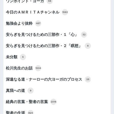
ワンポイント・ヨーガ
56
今日のＡＭＲＩＴＡチャンネル
1563
勉強会より抜粋
487
安らぎを見つけるための三部作・１「心」
32
安らぎを見つけるための三部作・２「瞑想」
6
未分類
5
松川先生のお話
1534
深遠なる道・ナーローの六ヨーガのプロセス
25
真我への道
9
経典の言葉・聖者の言葉
2016
聖者の生涯
824