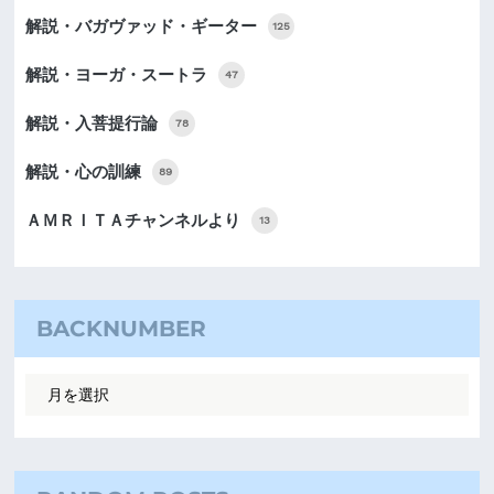
解説・バガヴァッド・ギーター
125
解説・ヨーガ・スートラ
47
解説・入菩提行論
78
解説・心の訓練
89
ＡＭＲＩＴＡチャンネルより
13
BACKNUMBER