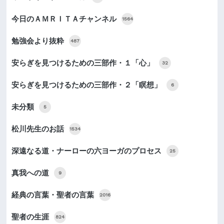
今日のＡＭＲＩＴＡチャンネル
1564
勉強会より抜粋
487
安らぎを見つけるための三部作・１「心」
32
安らぎを見つけるための三部作・２「瞑想」
6
未分類
5
松川先生のお話
1534
深遠なる道・ナーローの六ヨーガのプロセス
25
真我への道
9
経典の言葉・聖者の言葉
2016
聖者の生涯
824