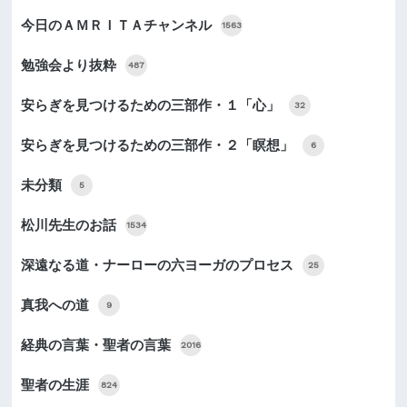
今日のＡＭＲＩＴＡチャンネル
1563
勉強会より抜粋
487
安らぎを見つけるための三部作・１「心」
32
安らぎを見つけるための三部作・２「瞑想」
6
未分類
5
松川先生のお話
1534
深遠なる道・ナーローの六ヨーガのプロセス
25
真我への道
9
経典の言葉・聖者の言葉
2016
聖者の生涯
824