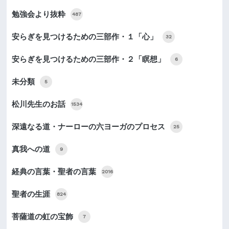
勉強会より抜粋
487
安らぎを見つけるための三部作・１「心」
32
安らぎを見つけるための三部作・２「瞑想」
6
未分類
5
松川先生のお話
1534
深遠なる道・ナーローの六ヨーガのプロセス
25
真我への道
9
経典の言葉・聖者の言葉
2016
聖者の生涯
824
菩薩道の虹の宝飾
7