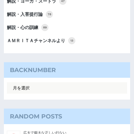
解説・ヨーガ・スートラ
47
解説・入菩提行論
78
解説・心の訓練
89
ＡＭＲＩＴＡチャンネルより
13
BACKNUMBER
RANDOM POSTS
広大で膨大な正しい行ない