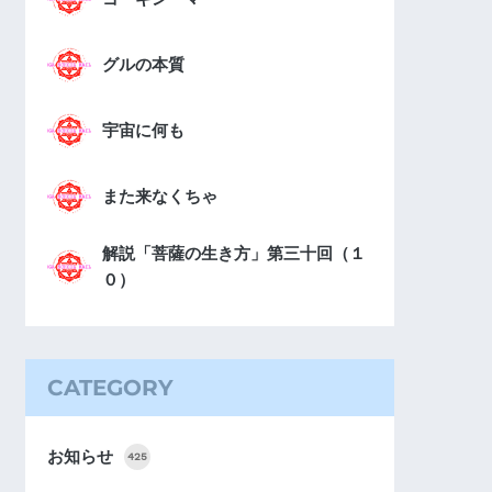
グルの本質
宇宙に何も
また来なくちゃ
解説「菩薩の生き方」第三十回（１
０）
CATEGORY
お知らせ
425