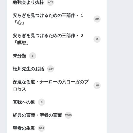
勉強会より抜粋
487
安らぎを見つけるための三部作・１
32
「心」
安らぎを見つけるための三部作・２
6
「瞑想」
未分類
5
松川先生のお話
1534
深遠なる道・ナーローの六ヨーガのプ
25
ロセス
真我への道
9
経典の言葉・聖者の言葉
2016
聖者の生涯
824