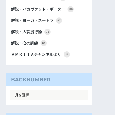
解説・バガヴァッド・ギーター
125
解説・ヨーガ・スートラ
47
解説・入菩提行論
78
解説・心の訓練
89
ＡＭＲＩＴＡチャンネルより
13
BACKNUMBER