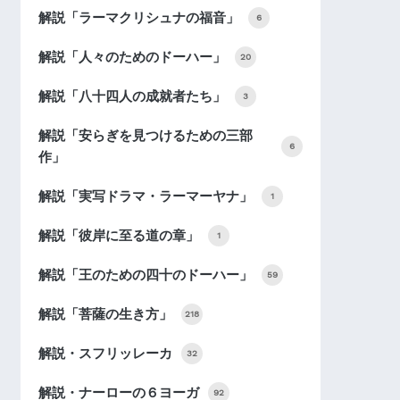
解説「ラーマクリシュナの福音」
6
解説「人々のためのドーハー」
20
解説「八十四人の成就者たち」
3
解説「安らぎを見つけるための三部
6
作」
解説「実写ドラマ・ラーマーヤナ」
1
解説「彼岸に至る道の章」
1
解説「王のための四十のドーハー」
59
解説「菩薩の生き方」
218
解説・スフリッレーカ
32
解説・ナーローの６ヨーガ
92