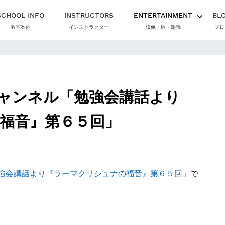
SCHOOL INFO
INSTRUCTORS
ENTERTAINMENT
BL
教室案内
インストラクター
映像・歌・朗読
ブロ
ャンネル「勉強会講話より
福音』第６５回」
強会講話より『ラーマクリシュナの福音』第６５回」
で