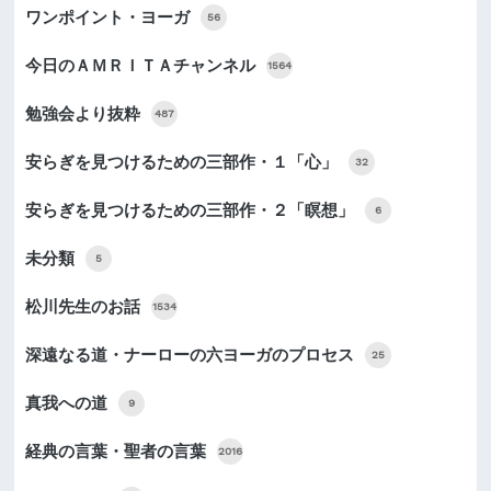
ワンポイント・ヨーガ
56
今日のＡＭＲＩＴＡチャンネル
1564
勉強会より抜粋
487
安らぎを見つけるための三部作・１「心」
32
安らぎを見つけるための三部作・２「瞑想」
6
未分類
5
松川先生のお話
1534
深遠なる道・ナーローの六ヨーガのプロセス
25
真我への道
9
経典の言葉・聖者の言葉
2016