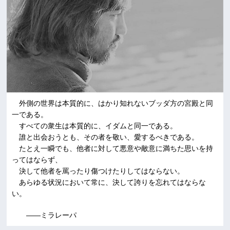
外側の世界は本質的に、はかり知れないブッダ方の宮殿と同
一である。
すべての衆生は本質的に、イダムと同一である。
誰と出会おうとも、その者を敬い、愛するべきである。
たとえ一瞬でも、他者に対して悪意や敵意に満ちた思いを持
ってはならず、
決して他者を罵ったり傷つけたりしてはならない。
あらゆる状況において常に、決して誇りを忘れてはならな
い。
――ミラレーパ