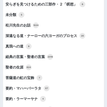
安らぎを見つけるための三部作・２「瞑想」
6
未分類
5
松川先生のお話
1534
深遠なる道・ナーローの六ヨーガのプロセス
25
真我への道
9
経典の言葉・聖者の言葉
2016
聖者の生涯
824
菩薩道の虹の宝飾
7
要約・マハーバーラタ
57
要約・ラーマーヤナ
4