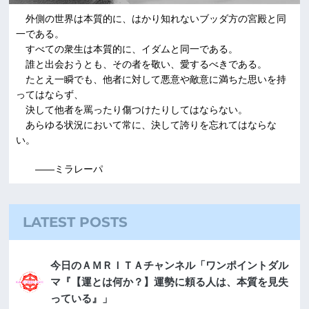
外側の世界は本質的に、はかり知れないブッダ方の宮殿と同
一である。
すべての衆生は本質的に、イダムと同一である。
誰と出会おうとも、その者を敬い、愛するべきである。
たとえ一瞬でも、他者に対して悪意や敵意に満ちた思いを持
ってはならず、
決して他者を罵ったり傷つけたりしてはならない。
あらゆる状況において常に、決して誇りを忘れてはならな
い。
――ミラレーパ
LATEST POSTS
今日のＡＭＲＩＴＡチャンネル「ワンポイントダル
マ『【運とは何か？】運勢に頼る人は、本質を見失
っている』」