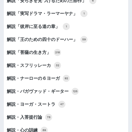
解説「安らぎを見つけるための三部作」
6
解説「実写ドラマ・ラーマーヤナ」
1
解説「彼岸に至る道の章」
1
解説「王のための四十のドーハー」
59
解説「菩薩の生き方」
218
解説・スフリッレーカ
32
解説・ナーローの６ヨーガ
92
解説・バガヴァッド・ギーター
125
解説・ヨーガ・スートラ
47
解説・入菩提行論
78
解説・心の訓練
89