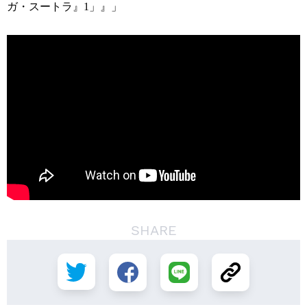
ガ・スートラ』1」』」
SHARE