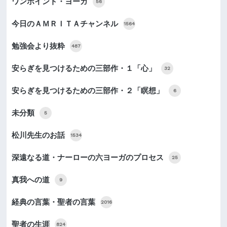
ワンポイント・ヨーガ
56
今日のＡＭＲＩＴＡチャンネル
1564
勉強会より抜粋
487
安らぎを見つけるための三部作・１「心」
32
安らぎを見つけるための三部作・２「瞑想」
6
未分類
5
松川先生のお話
1534
深遠なる道・ナーローの六ヨーガのプロセス
25
真我への道
9
経典の言葉・聖者の言葉
2016
聖者の生涯
824