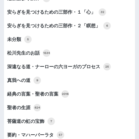
安らぎを見つけるための三部作・１「心」
32
安らぎを見つけるための三部作・２「瞑想」
6
未分類
5
松川先生のお話
1534
深遠なる道・ナーローの六ヨーガのプロセス
25
真我への道
9
経典の言葉・聖者の言葉
2016
聖者の生涯
824
菩薩道の虹の宝飾
7
要約・マハーバーラタ
57