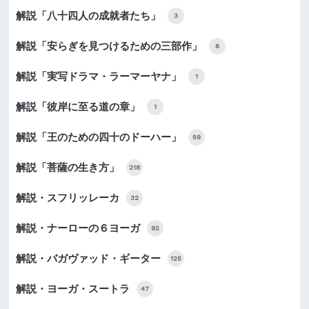
解説「八十四人の成就者たち」
3
解説「安らぎを見つけるための三部作」
6
解説「実写ドラマ・ラーマーヤナ」
1
解説「彼岸に至る道の章」
1
解説「王のための四十のドーハー」
59
解説「菩薩の生き方」
218
解説・スフリッレーカ
32
解説・ナーローの６ヨーガ
92
解説・バガヴァッド・ギーター
125
解説・ヨーガ・スートラ
47