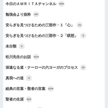
今日のＡＭＲＩＴＡチャンネル
1564
勉強会より抜粋
487
安らぎを見つけるための三部作・１「心」
32
安らぎを見つけるための三部作・２「瞑想」
6
未分類
5
松川先生のお話
1534
深遠なる道・ナーローの六ヨーガのプロセス
25
真我への道
9
経典の言葉・聖者の言葉
2016
聖者の生涯
824