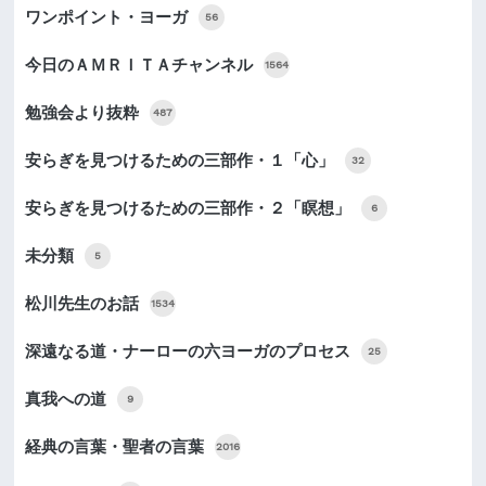
ワンポイント・ヨーガ
56
今日のＡＭＲＩＴＡチャンネル
1564
勉強会より抜粋
487
安らぎを見つけるための三部作・１「心」
32
安らぎを見つけるための三部作・２「瞑想」
6
未分類
5
松川先生のお話
1534
深遠なる道・ナーローの六ヨーガのプロセス
25
真我への道
9
経典の言葉・聖者の言葉
2016