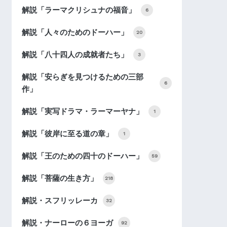
解説「ラーマクリシュナの福音」
6
解説「人々のためのドーハー」
20
解説「八十四人の成就者たち」
3
解説「安らぎを見つけるための三部
6
作」
解説「実写ドラマ・ラーマーヤナ」
1
解説「彼岸に至る道の章」
1
解説「王のための四十のドーハー」
59
解説「菩薩の生き方」
218
解説・スフリッレーカ
32
解説・ナーローの６ヨーガ
92