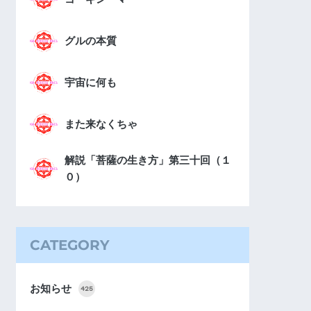
グルの本質
宇宙に何も
また来なくちゃ
解説「菩薩の生き方」第三十回（１
０）
CATEGORY
お知らせ
425