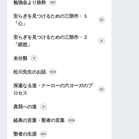
勉強会より抜粋
487
安らぎを見つけるための三部作・１
32
「心」
安らぎを見つけるための三部作・２
6
「瞑想」
未分類
5
松川先生のお話
1534
深遠なる道・ナーローの六ヨーガのプ
25
ロセス
真我への道
9
経典の言葉・聖者の言葉
2016
聖者の生涯
824