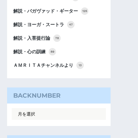
解説・バガヴァッド・ギーター
125
解説・ヨーガ・スートラ
47
解説・入菩提行論
78
解説・心の訓練
89
ＡＭＲＩＴＡチャンネルより
13
BACKNUMBER