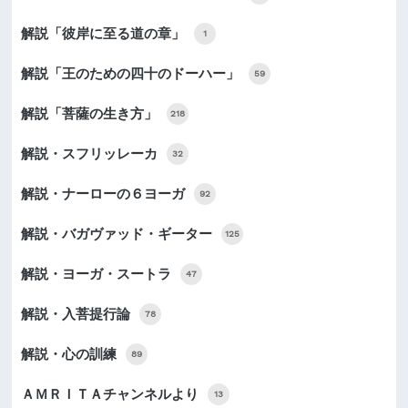
解説「彼岸に至る道の章」
1
解説「王のための四十のドーハー」
59
解説「菩薩の生き方」
218
解説・スフリッレーカ
32
解説・ナーローの６ヨーガ
92
解説・バガヴァッド・ギーター
125
解説・ヨーガ・スートラ
47
解説・入菩提行論
78
解説・心の訓練
89
ＡＭＲＩＴＡチャンネルより
13