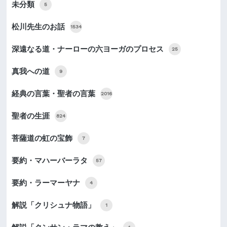
未分類
5
松川先生のお話
1534
深遠なる道・ナーローの六ヨーガのプロセス
25
真我への道
9
経典の言葉・聖者の言葉
2016
聖者の生涯
824
菩薩道の虹の宝飾
7
要約・マハーバーラタ
57
要約・ラーマーヤナ
4
解説「クリシュナ物語」
1