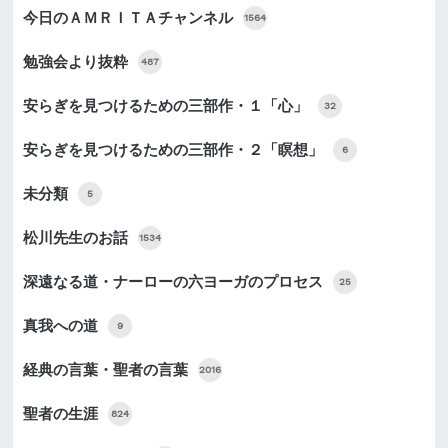
今日のＡＭＲＩＴＡチャンネル
1564
勉強会より抜粋
487
安らぎを見つけるための三部作・１「心」
32
安らぎを見つけるための三部作・２「瞑想」
6
未分類
5
松川先生のお話
1534
深遠なる道・ナーローの六ヨーガのプロセス
25
真我への道
9
経典の言葉・聖者の言葉
2016
聖者の生涯
824