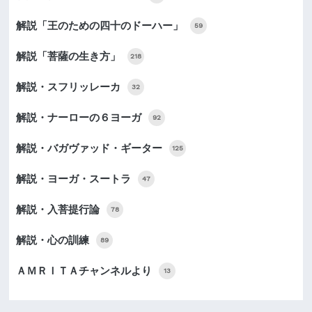
解説「王のための四十のドーハー」
59
解説「菩薩の生き方」
218
解説・スフリッレーカ
32
解説・ナーローの６ヨーガ
92
解説・バガヴァッド・ギーター
125
解説・ヨーガ・スートラ
47
解説・入菩提行論
78
解説・心の訓練
89
ＡＭＲＩＴＡチャンネルより
13