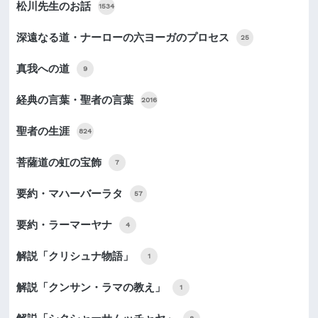
松川先生のお話
1534
深遠なる道・ナーローの六ヨーガのプロセス
25
真我への道
9
経典の言葉・聖者の言葉
2016
聖者の生涯
824
菩薩道の虹の宝飾
7
要約・マハーバーラタ
57
要約・ラーマーヤナ
4
解説「クリシュナ物語」
1
解説「クンサン・ラマの教え」
1