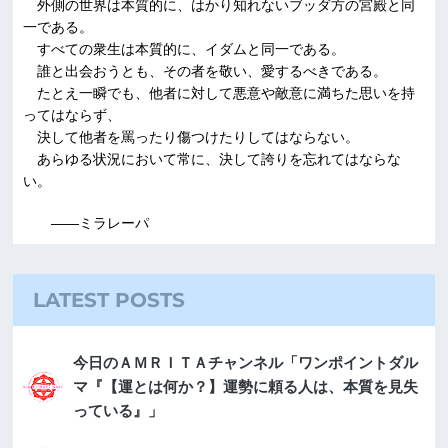
外側の世界は本質的に、はかり知れないブッダ方の宮殿と同
一である。
すべての衆生は本質的に、イダムと同一である。
誰と出会おうとも、その者を敬い、愛するべきである。
たとえ一瞬でも、他者に対して悪意や敵意に満ちた思いを持
ってはならず、
決して他者を罵ったり傷つけたりしてはならない。
あらゆる状況において常に、決して誇りを忘れてはならな
い。
――ミラレーパ
LATEST POSTS
今日のＡＭＲＩＴＡチャンネル「ワンポイントダル
マ『【運とは何か？】運勢に頼る人は、本質を見失
っている』」