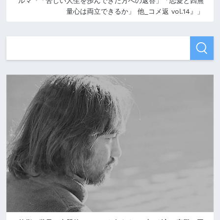
ルマ『「苦しい人生を歩んできた方への返答」「恋愛と四無
量心は両立できるか」 他_コメ返 vol.14』」