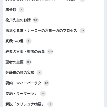
未分類
5
松川先生のお話
1534
深遠なる道・ナーローの六ヨーガのプロセス
25
真我への道
9
経典の言葉・聖者の言葉
2016
聖者の生涯
824
菩薩道の虹の宝飾
7
要約・マハーバーラタ
57
要約・ラーマーヤナ
4
解説「クリシュナ物語」
1