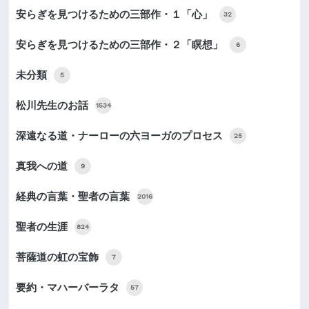
安らぎを見つけるための三部作・１「心」
32
安らぎを見つけるための三部作・２「瞑想」
6
未分類
5
松川先生のお話
1534
深遠なる道・ナーローの六ヨーガのプロセス
25
真我への道
9
経典の言葉・聖者の言葉
2016
聖者の生涯
824
菩薩道の虹の宝飾
7
要約・マハーバーラタ
57