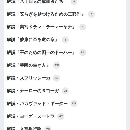
解説「八十四人の成就者たち」
3
解説「安らぎを見つけるための三部作」
6
解説「実写ドラマ・ラーマーヤナ」
1
解説「彼岸に至る道の章」
1
解説「王のための四十のドーハー」
59
解説「菩薩の生き方」
218
解説・スフリッレーカ
32
解説・ナーローの６ヨーガ
92
解説・バガヴァッド・ギーター
125
解説・ヨーガ・スートラ
47
解説・入菩提行論
78