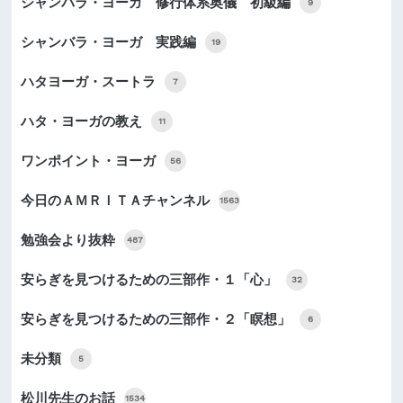
シャンバラ・ヨーガ 修行体系奥儀 初級編
9
シャンバラ・ヨーガ 実践編
19
ハタヨーガ・スートラ
7
ハタ・ヨーガの教え
11
ワンポイント・ヨーガ
56
今日のＡＭＲＩＴＡチャンネル
1563
勉強会より抜粋
487
安らぎを見つけるための三部作・１「心」
32
安らぎを見つけるための三部作・２「瞑想」
6
未分類
5
松川先生のお話
1534