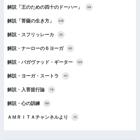
解説「王のための四十のドーハー」
59
解説「菩薩の生き方」
218
解説・スフリッレーカ
32
解説・ナーローの６ヨーガ
92
解説・バガヴァッド・ギーター
125
解説・ヨーガ・スートラ
47
解説・入菩提行論
78
解説・心の訓練
89
ＡＭＲＩＴＡチャンネルより
13