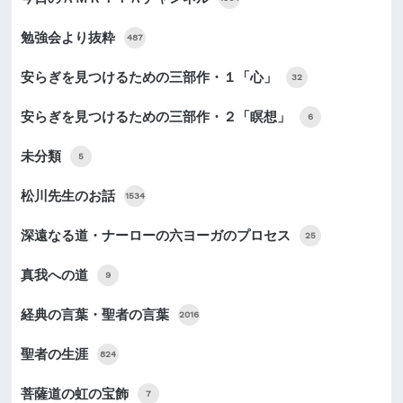
勉強会より抜粋
487
安らぎを見つけるための三部作・１「心」
32
安らぎを見つけるための三部作・２「瞑想」
6
未分類
5
松川先生のお話
1534
深遠なる道・ナーローの六ヨーガのプロセス
25
真我への道
9
経典の言葉・聖者の言葉
2016
聖者の生涯
824
菩薩道の虹の宝飾
7