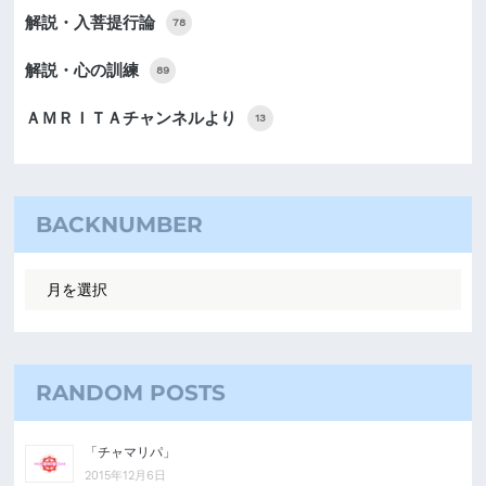
解説・入菩提行論
78
解説・心の訓練
89
ＡＭＲＩＴＡチャンネルより
13
BACKNUMBER
RANDOM POSTS
「チャマリパ」
2015年12月6日