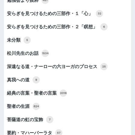
勉強会より抜粋
487
安らぎを見つけるための三部作・１「心」
32
安らぎを見つけるための三部作・２「瞑想」
6
未分類
5
松川先生のお話
1534
深遠なる道・ナーローの六ヨーガのプロセス
25
真我への道
9
経典の言葉・聖者の言葉
2016
聖者の生涯
824
菩薩道の虹の宝飾
7
要約・マハーバーラタ
57