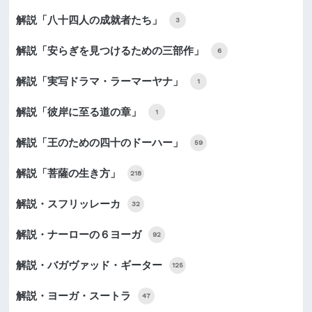
解説「八十四人の成就者たち」
3
解説「安らぎを見つけるための三部作」
6
解説「実写ドラマ・ラーマーヤナ」
1
解説「彼岸に至る道の章」
1
解説「王のための四十のドーハー」
59
解説「菩薩の生き方」
218
解説・スフリッレーカ
32
解説・ナーローの６ヨーガ
92
解説・バガヴァッド・ギーター
125
解説・ヨーガ・スートラ
47