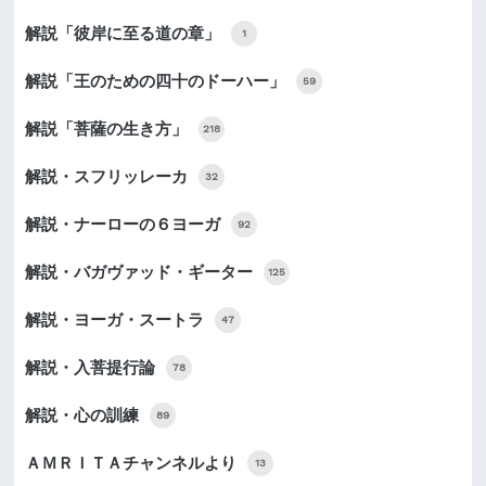
解説「彼岸に至る道の章」
1
解説「王のための四十のドーハー」
59
解説「菩薩の生き方」
218
解説・スフリッレーカ
32
解説・ナーローの６ヨーガ
92
解説・バガヴァッド・ギーター
125
解説・ヨーガ・スートラ
47
解説・入菩提行論
78
解説・心の訓練
89
ＡＭＲＩＴＡチャンネルより
13