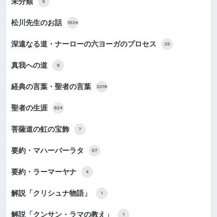
未分類
5
松川先生のお話
1534
深遠なる道・ナーローの六ヨーガのプロセス
25
真我への道
9
経典の言葉・聖者の言葉
2016
聖者の生涯
824
菩薩道の虹の宝飾
7
要約・マハーバーラタ
57
要約・ラーマーヤナ
4
解説「クリシュナ物語」
1
解説「クンサン・ラマの教え」
1