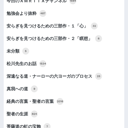
今日のＡＭＲＩＴＡチャンネル
1564
勉強会より抜粋
487
安らぎを見つけるための三部作・１「心」
32
安らぎを見つけるための三部作・２「瞑想」
6
未分類
5
松川先生のお話
1534
深遠なる道・ナーローの六ヨーガのプロセス
25
真我への道
9
経典の言葉・聖者の言葉
2016
聖者の生涯
824
菩薩道の虹の宝飾
7