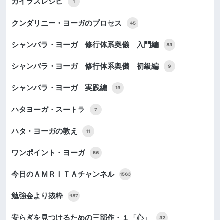
カイラスレシピ
1
クンダリニー・ヨーガのプロセス
45
シャンバラ・ヨーガ 修行体系奥儀 入門編
83
シャンバラ・ヨーガ 修行体系奥儀 初級編
9
シャンバラ・ヨーガ 実践編
19
ハタヨーガ・スートラ
7
ハタ・ヨーガの教え
11
ワンポイント・ヨーガ
56
今日のＡＭＲＩＴＡチャンネル
1563
勉強会より抜粋
487
安らぎを見つけるための三部作・１「心」
32