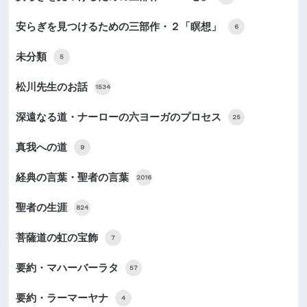
安らぎを見つけるための三部作・２「瞑想」
6
未分類
5
松川先生のお話
1534
深遠なる道・ナーローの六ヨーガのプロセス
25
真我への道
9
経典の言葉・聖者の言葉
2016
聖者の生涯
824
菩薩道の虹の宝飾
7
要約・マハーバーラタ
57
要約・ラーマーヤナ
4