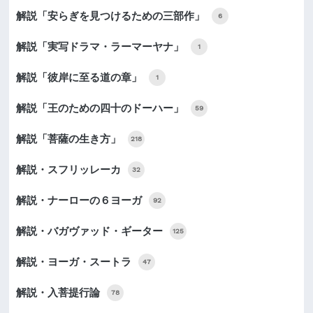
解説「安らぎを見つけるための三部作」
6
解説「実写ドラマ・ラーマーヤナ」
1
解説「彼岸に至る道の章」
1
解説「王のための四十のドーハー」
59
解説「菩薩の生き方」
218
解説・スフリッレーカ
32
解説・ナーローの６ヨーガ
92
解説・バガヴァッド・ギーター
125
解説・ヨーガ・スートラ
47
解説・入菩提行論
78