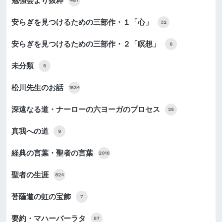
勉強会より抜粋
487
安らぎを見つけるための三部作・１「心」
32
安らぎを見つけるための三部作・２「瞑想」
6
未分類
5
松川先生のお話
1534
深遠なる道・ナーローの六ヨーガのプロセス
25
真我への道
9
経典の言葉・聖者の言葉
2016
聖者の生涯
824
菩薩道の虹の宝飾
7
要約・マハーバーラタ
57