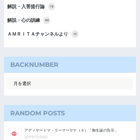
解説・入菩提行論
78
解説・心の訓練
89
ＡＭＲＩＴＡチャンネルより
13
BACKNUMBER
RANDOM POSTS
アディヤートマ・ラーマーヤナ（４）「御生誕の告示」
2011年10月9日