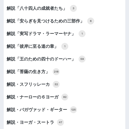
解説「八十四人の成就者たち」
3
解説「安らぎを見つけるための三部作」
6
解説「実写ドラマ・ラーマーヤナ」
1
解説「彼岸に至る道の章」
1
解説「王のための四十のドーハー」
59
解説「菩薩の生き方」
218
解説・スフリッレーカ
32
解説・ナーローの６ヨーガ
92
解説・バガヴァッド・ギーター
125
解説・ヨーガ・スートラ
47