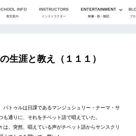
SCHOOL INFO
INSTRUCTORS
ENTERTAINMENT
BL
教室案内
インストラクター
映像・歌・朗読
ブロ
の生涯と教え（１１１）
、パトゥルは日課であるマンジュシュリー・ナーマ・サ
つも通りに、それをチベット語で唱えていた。
々は、突然、唱えている声がチベット語からサンスクリ