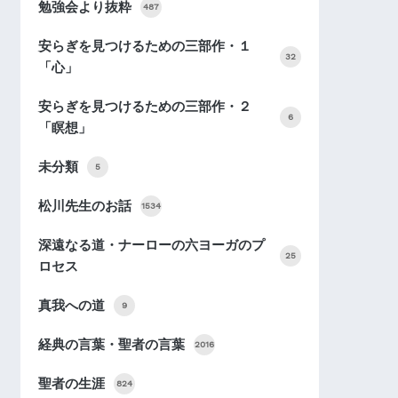
勉強会より抜粋
487
安らぎを見つけるための三部作・１
32
「心」
安らぎを見つけるための三部作・２
6
「瞑想」
未分類
5
松川先生のお話
1534
深遠なる道・ナーローの六ヨーガのプ
25
ロセス
真我への道
9
経典の言葉・聖者の言葉
2016
聖者の生涯
824