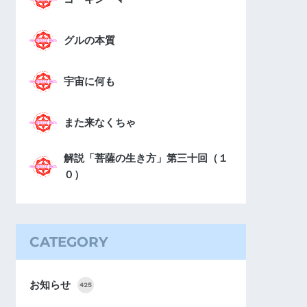
グルの本質
宇宙に何も
また来なくちゃ
解説「菩薩の生き方」第三十回（１
０）
CATEGORY
お知らせ
425