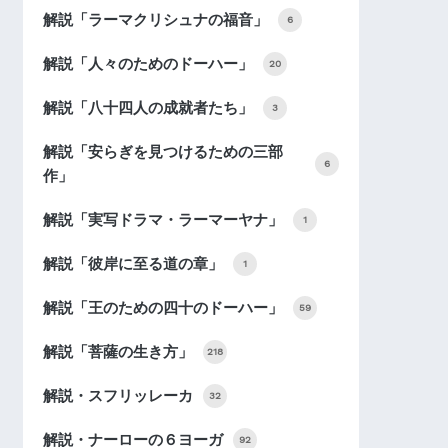
解説「ラーマクリシュナの福音」
6
解説「人々のためのドーハー」
20
解説「八十四人の成就者たち」
3
解説「安らぎを見つけるための三部
6
作」
解説「実写ドラマ・ラーマーヤナ」
1
解説「彼岸に至る道の章」
1
解説「王のための四十のドーハー」
59
解説「菩薩の生き方」
218
解説・スフリッレーカ
32
解説・ナーローの６ヨーガ
92