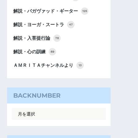
解説・バガヴァッド・ギーター
125
解説・ヨーガ・スートラ
47
解説・入菩提行論
78
解説・心の訓練
89
ＡＭＲＩＴＡチャンネルより
13
BACKNUMBER