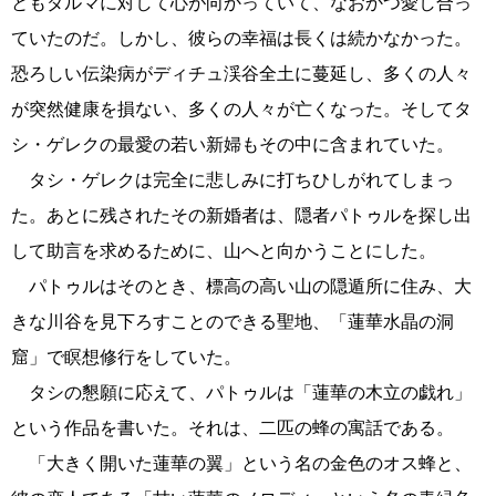
ともダルマに対して心が向かっていて、なおかつ愛し合っ
ていたのだ。しかし、彼らの幸福は長くは続かなかった。
恐ろしい伝染病がディチュ渓谷全土に蔓延し、多くの人々
が突然健康を損ない、多くの人々が亡くなった。そしてタ
シ・ゲレクの最愛の若い新婦もその中に含まれていた。
タシ・ゲレクは完全に悲しみに打ちひしがれてしまっ
た。あとに残されたその新婚者は、隠者パトゥルを探し出
して助言を求めるために、山へと向かうことにした。
パトゥルはそのとき、標高の高い山の隠遁所に住み、大
きな川谷を見下ろすことのできる聖地、「蓮華水晶の洞
窟」で瞑想修行をしていた。
タシの懇願に応えて、パトゥルは「蓮華の木立の戯れ」
という作品を書いた。それは、二匹の蜂の寓話である。
「大きく開いた蓮華の翼」という名の金色のオス蜂と、