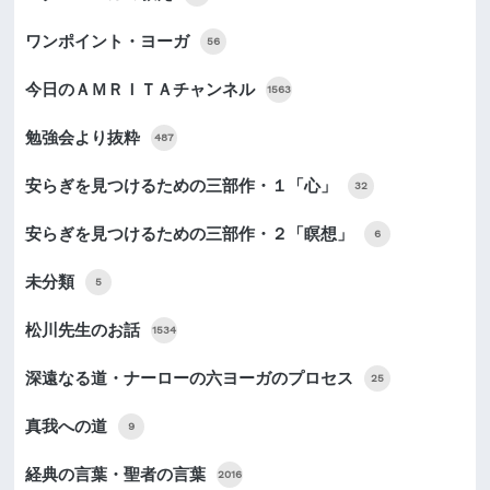
ワンポイント・ヨーガ
56
今日のＡＭＲＩＴＡチャンネル
1563
勉強会より抜粋
487
安らぎを見つけるための三部作・１「心」
32
安らぎを見つけるための三部作・２「瞑想」
6
未分類
5
松川先生のお話
1534
深遠なる道・ナーローの六ヨーガのプロセス
25
真我への道
9
経典の言葉・聖者の言葉
2016