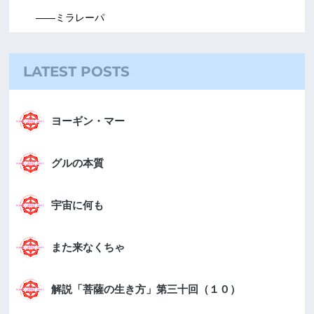
――ミラレーパ
LATEST POSTS
ヨーギン・マー
グルの本質
宇宙に何も
また来なくちゃ
解説「菩薩の生き方」第三十回（１０）