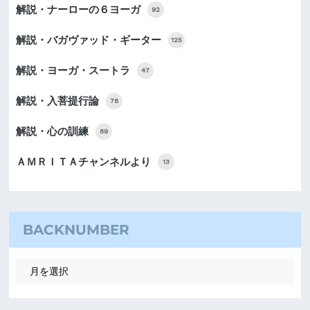
解説・ナーローの６ヨーガ
92
解説・バガヴァッド・ギーター
125
解説・ヨーガ・スートラ
47
解説・入菩提行論
78
解説・心の訓練
89
ＡＭＲＩＴＡチャンネルより
13
BACKNUMBER