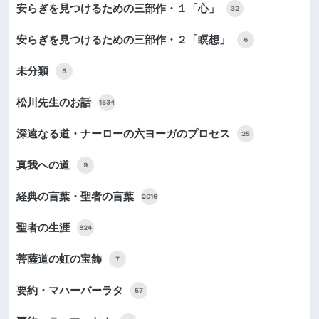
安らぎを見つけるための三部作・１「心」
32
安らぎを見つけるための三部作・２「瞑想」
6
未分類
5
松川先生のお話
1534
深遠なる道・ナーローの六ヨーガのプロセス
25
真我への道
9
経典の言葉・聖者の言葉
2016
聖者の生涯
824
菩薩道の虹の宝飾
7
要約・マハーバーラタ
57