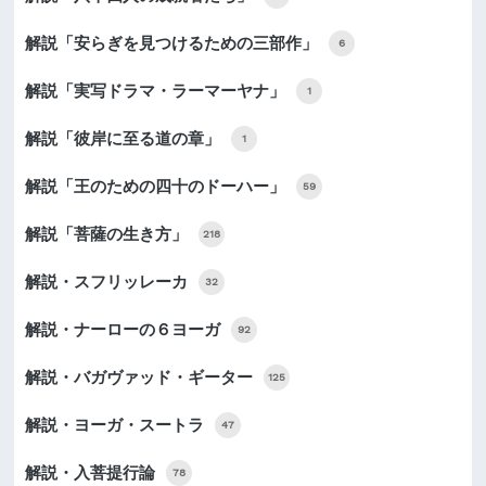
解説「安らぎを見つけるための三部作」
6
解説「実写ドラマ・ラーマーヤナ」
1
解説「彼岸に至る道の章」
1
解説「王のための四十のドーハー」
59
解説「菩薩の生き方」
218
解説・スフリッレーカ
32
解説・ナーローの６ヨーガ
92
解説・バガヴァッド・ギーター
125
解説・ヨーガ・スートラ
47
解説・入菩提行論
78