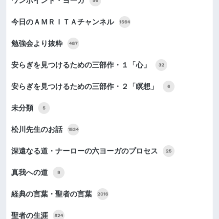
ワンポイント・ヨーガ
56
今日のＡＭＲＩＴＡチャンネル
1564
勉強会より抜粋
487
安らぎを見つけるための三部作・１「心」
32
安らぎを見つけるための三部作・２「瞑想」
6
未分類
5
松川先生のお話
1534
深遠なる道・ナーローの六ヨーガのプロセス
25
真我への道
9
経典の言葉・聖者の言葉
2016
聖者の生涯
824