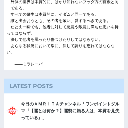
外側の世界は本質的に、はかり知れないブッダ方の宮殿と同
一である。
すべての衆生は本質的に、イダムと同一である。
誰と出会おうとも、その者を敬い、愛するべきである。
たとえ一瞬でも、他者に対して悪意や敵意に満ちた思いを持
ってはならず、
決して他者を罵ったり傷つけたりしてはならない。
あらゆる状況において常に、決して誇りを忘れてはならな
い。
――ミラレーパ
LATEST POSTS
今日のＡＭＲＩＴＡチャンネル「ワンポイントダル
マ『【運とは何か？】運勢に頼る人は、本質を見失
っている』」