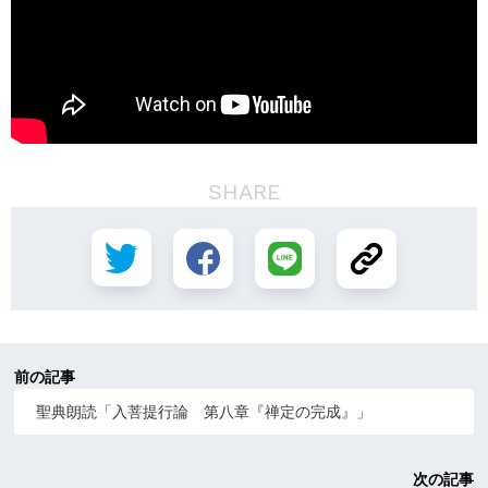
SHARE
前の記事
聖典朗読「入菩提行論 第八章『禅定の完成』」
次の記事