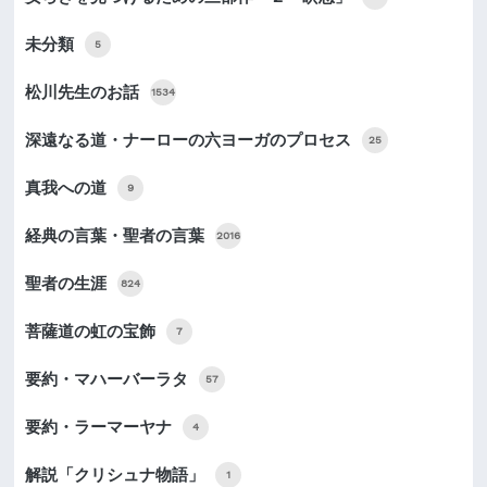
未分類
5
松川先生のお話
1534
深遠なる道・ナーローの六ヨーガのプロセス
25
真我への道
9
経典の言葉・聖者の言葉
2016
聖者の生涯
824
菩薩道の虹の宝飾
7
要約・マハーバーラタ
57
要約・ラーマーヤナ
4
解説「クリシュナ物語」
1