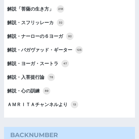
解説「菩薩の生き方」
218
解説・スフリッレーカ
32
解説・ナーローの６ヨーガ
92
解説・バガヴァッド・ギーター
125
解説・ヨーガ・スートラ
47
解説・入菩提行論
78
解説・心の訓練
89
ＡＭＲＩＴＡチャンネルより
13
BACKNUMBER