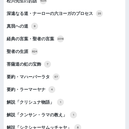
松川先生のお話
1534
深遠なる道・ナーローの六ヨーガのプロセス
25
真我への道
9
経典の言葉・聖者の言葉
2016
聖者の生涯
824
菩薩道の虹の宝飾
7
要約・マハーバーラタ
57
要約・ラーマーヤナ
4
解説「クリシュナ物語」
1
解説「クンサン・ラマの教え」
1
解説「シクシャーサムッチャヤ」
8