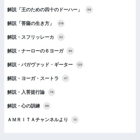
解説「王のための四十のドーハー」
59
解説「菩薩の生き方」
218
解説・スフリッレーカ
32
解説・ナーローの６ヨーガ
92
解説・バガヴァッド・ギーター
125
解説・ヨーガ・スートラ
47
解説・入菩提行論
78
解説・心の訓練
89
ＡＭＲＩＴＡチャンネルより
13