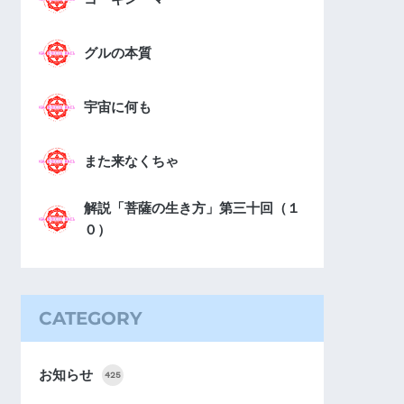
グルの本質
宇宙に何も
また来なくちゃ
解説「菩薩の生き方」第三十回（１
０）
CATEGORY
お知らせ
425