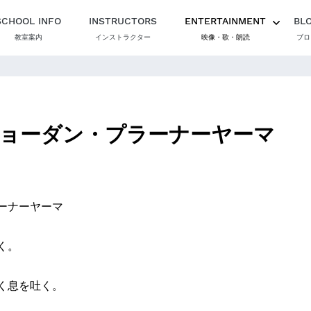
SCHOOL INFO
INSTRUCTORS
ENTERTAINMENT
BL
教室案内
インストラクター
映像・歌・朗読
ブロ
ョーダン・プラーナーヤーマ
ーナーヤーマ
く。
く息を吐く。