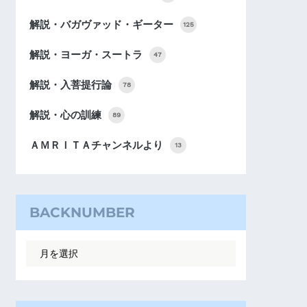
解説・バガヴァッド・ギーター
125
解説・ヨーガ・スートラ
47
解説・入菩提行論
78
解説・心の訓練
89
ＡＭＲＩＴＡチャンネルより
13
BACKNUMBER