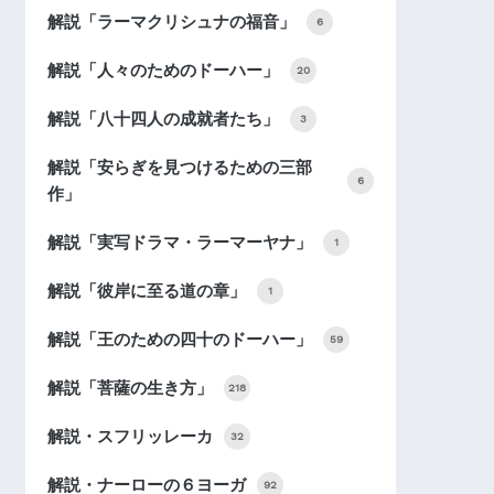
解説「ラーマクリシュナの福音」
6
解説「人々のためのドーハー」
20
解説「八十四人の成就者たち」
3
解説「安らぎを見つけるための三部
6
作」
解説「実写ドラマ・ラーマーヤナ」
1
解説「彼岸に至る道の章」
1
解説「王のための四十のドーハー」
59
解説「菩薩の生き方」
218
解説・スフリッレーカ
32
解説・ナーローの６ヨーガ
92