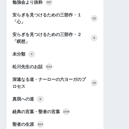
勉強会より抜粋
487
安らぎを見つけるための三部作・１
32
「心」
安らぎを見つけるための三部作・２
6
「瞑想」
未分類
5
松川先生のお話
1534
深遠なる道・ナーローの六ヨーガのプ
25
ロセス
真我への道
9
経典の言葉・聖者の言葉
2016
聖者の生涯
824