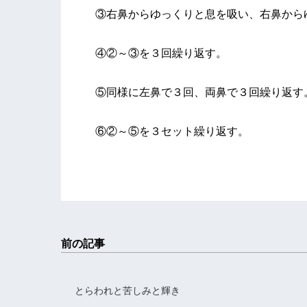
③右鼻からゆっくりと息を吸い、右鼻から
④②～③を３回繰り返す。
⑤同様に左鼻で３回、両鼻で３回繰り返す
⑥②～⑤を３セット繰り返す。
前の記事
とらわれと苦しみと輝き