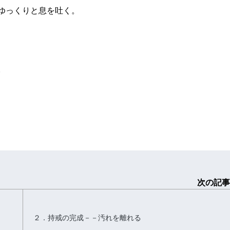
ゆっくりと息を吐く。
。
次の記事
２．持戒の完成－－汚れを離れる