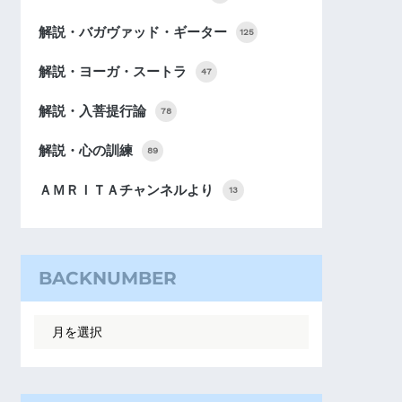
解説・バガヴァッド・ギーター
125
解説・ヨーガ・スートラ
47
解説・入菩提行論
78
解説・心の訓練
89
ＡＭＲＩＴＡチャンネルより
13
BACKNUMBER