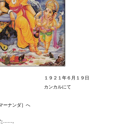
年６月１９日
ルにて
マーナンダ］へ
た……。