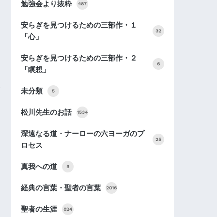
勉強会より抜粋
487
安らぎを見つけるための三部作・１
32
「心」
安らぎを見つけるための三部作・２
6
「瞑想」
未分類
5
松川先生のお話
1534
深遠なる道・ナーローの六ヨーガのプ
25
ロセス
真我への道
9
経典の言葉・聖者の言葉
2016
聖者の生涯
824