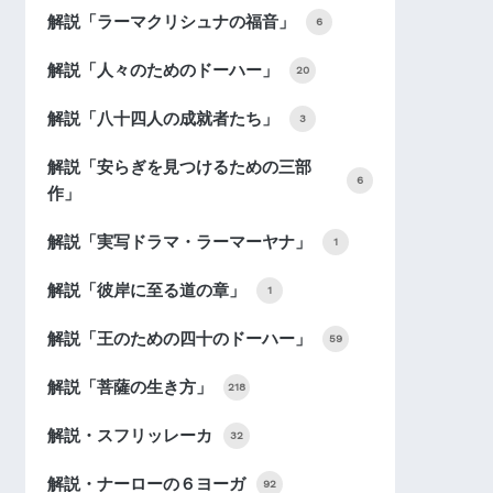
解説「ラーマクリシュナの福音」
6
解説「人々のためのドーハー」
20
解説「八十四人の成就者たち」
3
解説「安らぎを見つけるための三部
6
作」
解説「実写ドラマ・ラーマーヤナ」
1
解説「彼岸に至る道の章」
1
解説「王のための四十のドーハー」
59
解説「菩薩の生き方」
218
解説・スフリッレーカ
32
解説・ナーローの６ヨーガ
92