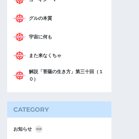
グルの本質
宇宙に何も
また来なくちゃ
解説「菩薩の生き方」第三十回（１
０）
CATEGORY
お知らせ
425