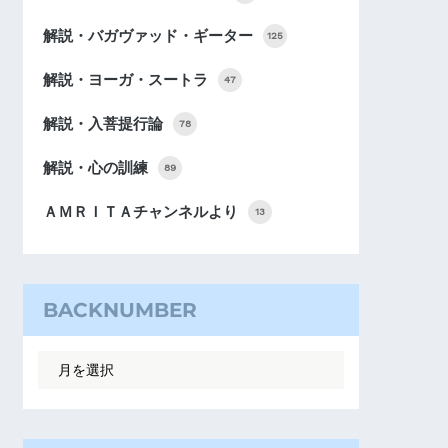
解説・バガヴァッド・ギーター
125
解説・ヨーガ・スートラ
47
解説・入菩提行論
78
解説・心の訓練
89
ＡＭＲＩＴＡチャンネルより
13
BACKNUMBER