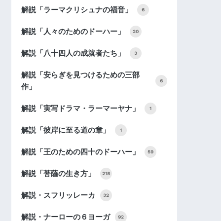
解説「ラーマクリシュナの福音」
6
解説「人々のためのドーハー」
20
解説「八十四人の成就者たち」
3
解説「安らぎを見つけるための三部
6
作」
解説「実写ドラマ・ラーマーヤナ」
1
解説「彼岸に至る道の章」
1
解説「王のための四十のドーハー」
59
解説「菩薩の生き方」
218
解説・スフリッレーカ
32
解説・ナーローの６ヨーガ
92