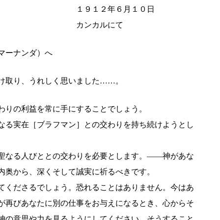
年６月１０日
ルにて
マーナンダ）へ
け取り、うれしく思いました……。
わりの利益を常に手にすることでしょう。
なる実在［ブラフマン］との交わりを持ち続けようとし
聖なる人びととの交わりを必要とします。――神があな
内奥から、深くそして誠実に祈るべきです。
てくださるでしょう。恐れることはありません。今はあ
が再びあなたに別の仕事をお与えになるとき、心からそ
神の意思や力を見るようにしてください。そうすること