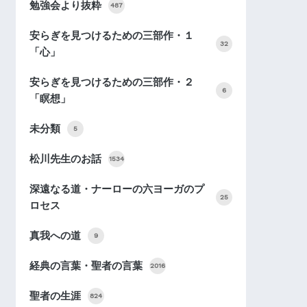
勉強会より抜粋
487
安らぎを見つけるための三部作・１
32
「心」
安らぎを見つけるための三部作・２
6
「瞑想」
未分類
5
松川先生のお話
1534
深遠なる道・ナーローの六ヨーガのプ
25
ロセス
真我への道
9
経典の言葉・聖者の言葉
2016
聖者の生涯
824