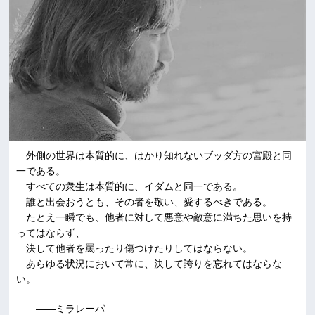
外側の世界は本質的に、はかり知れないブッダ方の宮殿と同
一である。
すべての衆生は本質的に、イダムと同一である。
誰と出会おうとも、その者を敬い、愛するべきである。
たとえ一瞬でも、他者に対して悪意や敵意に満ちた思いを持
ってはならず、
決して他者を罵ったり傷つけたりしてはならない。
あらゆる状況において常に、決して誇りを忘れてはならな
い。
――ミラレーパ