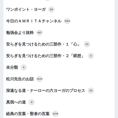
ワンポイント・ヨーガ
56
今日のＡＭＲＩＴＡチャンネル
1564
勉強会より抜粋
487
安らぎを見つけるための三部作・１「心」
32
安らぎを見つけるための三部作・２「瞑想」
6
未分類
5
松川先生のお話
1534
深遠なる道・ナーローの六ヨーガのプロセス
25
真我への道
9
経典の言葉・聖者の言葉
2016