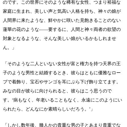
のです。この世界にそのような稀有な女性、つまり裕福な
家庭に生まれ、美しい声と気高い人格を持ち、神々の娘が
人間界に来たような、鮮やかに咲いた見飽きることのない
蓮華の花のような――要するに、人間と神々両者の欲望の
対象となるような、そんな美しい娘がいるかもしれませ
ん。」
「そのような二人といない女性が富と権力を持つ天界の王
子のような男性と結婚するとき、彼らはともに優雅なロー
ブで着飾り、宝石やサンゴを耳にぶら下げ飾り立てます。
みなの目が彼らに向けられると、彼らはこう思うので
す。‘病もなく、年老いることもなく、永遠にこのようにい
られたら、どんなにか素晴らしいだろう。’」
「しかし数年後、幾人かの貴重な男の子とあまり貴重でな