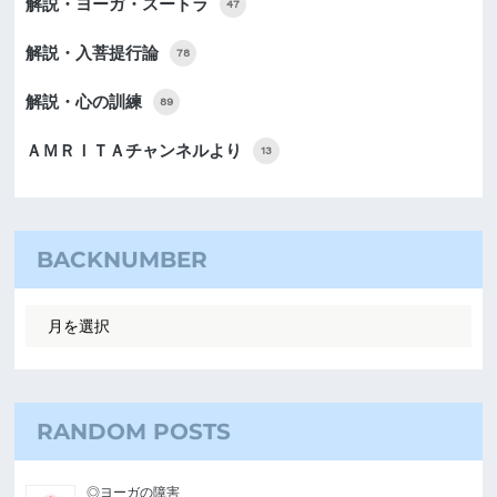
解説・ヨーガ・スートラ
47
解説・入菩提行論
78
解説・心の訓練
89
ＡＭＲＩＴＡチャンネルより
13
BACKNUMBER
RANDOM POSTS
◎ヨーガの障害