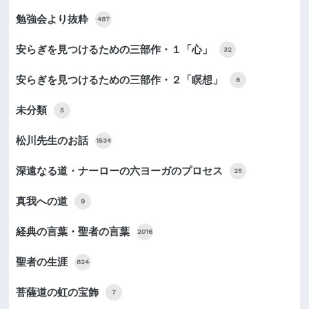
勉強会より抜粋
487
安らぎを見つけるための三部作・１「心」
32
安らぎを見つけるための三部作・２「瞑想」
6
未分類
5
松川先生のお話
1534
深遠なる道・ナーローの六ヨーガのプロセス
25
真我への道
9
経典の言葉・聖者の言葉
2016
聖者の生涯
824
菩薩道の虹の宝飾
7