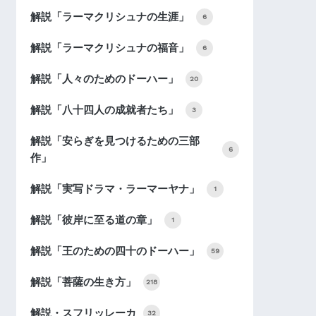
解説「ラーマクリシュナの生涯」
6
解説「ラーマクリシュナの福音」
6
解説「人々のためのドーハー」
20
解説「八十四人の成就者たち」
3
解説「安らぎを見つけるための三部
6
作」
解説「実写ドラマ・ラーマーヤナ」
1
解説「彼岸に至る道の章」
1
解説「王のための四十のドーハー」
59
解説「菩薩の生き方」
218
解説・スフリッレーカ
32