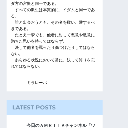
ダ方の宮殿と同一である。
すべての衆生は本質的に、イダムと同一であ
る。
誰と出会おうとも、その者を敬い、愛するべ
きである。
たとえ一瞬でも、他者に対して悪意や敵意に
満ちた思いを持ってはならず、
決して他者を罵ったり傷つけたりしてはなら
ない。
あらゆる状況において常に、決して誇りを忘
れてはならない。
――ミラレーパ
LATEST POSTS
今日のＡＭＲＩＴＡチャンネル「ワ