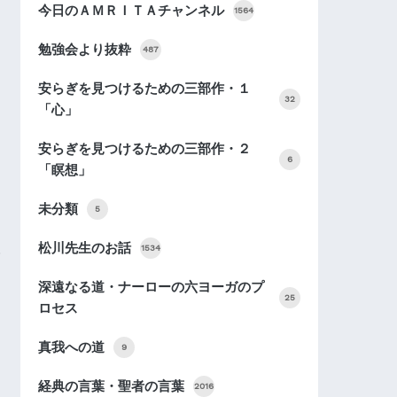
今日のＡＭＲＩＴＡチャンネル
1564
勉強会より抜粋
487
安らぎを見つけるための三部作・１
32
「心」
安らぎを見つけるための三部作・２
6
「瞑想」
未分類
5
松川先生のお話
1534
深遠なる道・ナーローの六ヨーガのプ
25
ロセス
真我への道
9
経典の言葉・聖者の言葉
2016