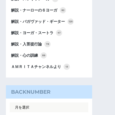
解説・ナーローの６ヨーガ
92
解説・バガヴァッド・ギーター
125
解説・ヨーガ・スートラ
47
解説・入菩提行論
78
解説・心の訓練
89
ＡＭＲＩＴＡチャンネルより
13
BACKNUMBER