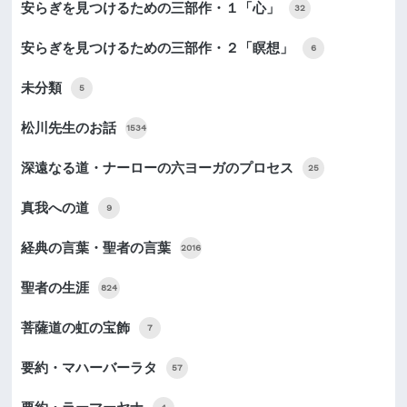
安らぎを見つけるための三部作・１「心」
32
安らぎを見つけるための三部作・２「瞑想」
6
未分類
5
松川先生のお話
1534
深遠なる道・ナーローの六ヨーガのプロセス
25
真我への道
9
経典の言葉・聖者の言葉
2016
聖者の生涯
824
菩薩道の虹の宝飾
7
要約・マハーバーラタ
57