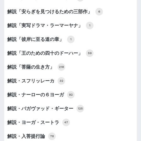
解説「安らぎを見つけるための三部作」
6
解説「実写ドラマ・ラーマーヤナ」
1
解説「彼岸に至る道の章」
1
解説「王のための四十のドーハー」
59
解説「菩薩の生き方」
218
解説・スフリッレーカ
32
解説・ナーローの６ヨーガ
92
解説・バガヴァッド・ギーター
125
解説・ヨーガ・スートラ
47
解説・入菩提行論
78