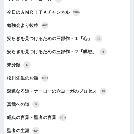
今日のＡＭＲＩＴＡチャンネル
1564
勉強会より抜粋
487
安らぎを見つけるための三部作・１「心」
32
安らぎを見つけるための三部作・２「瞑想」
6
未分類
5
松川先生のお話
1534
深遠なる道・ナーローの六ヨーガのプロセス
25
真我への道
9
経典の言葉・聖者の言葉
2016
聖者の生涯
824