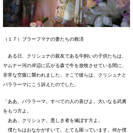
（１７）ブラーフマナの妻たちの救済
ある日、クリシュナの親友である牛飼いの子供たちは、
ヤムナー河の岸辺に広がる森で牛を放牧させている間に、
非常な空腹に襲われました。そこで彼らは、クリシュナと
バララーマにこう訴えたのでした。
「ああ、バララーマ。すべての人の喜びよ。大いなる武勇
をもつ方よ。
ああ、クリシュナ。悪しき者を滅ぼす方よ。
僕たちはおなかがすいて、とても困っています。何か僕