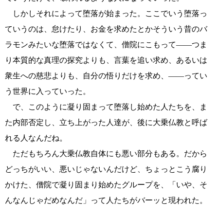
しかしそれによって堕落が始まった。ここでいう堕落っ
ていうのは、怠けたり、お金を求めたとかそういう昔のバ
ラモンみたいな堕落ではなくて、僧院にこもって――つま
り本質的な真理の探究よりも、言葉を追い求め、あるいは
衆生への慈悲よりも、自分の悟りだけを求め、――ってい
う世界に入っていった。
で、このように凝り固まって堕落し始めた人たちを、ま
た内部否定し、立ち上がった人達が、後に大乗仏教と呼ば
れる人なんだね。
ただもちろん大乗仏教自体にも悪い部分もある。だから
どっちがいい、悪いじゃないんだけど、ちょっとこう腐り
かけた、僧院で凝り固まり始めたグループを、「いや、そ
んなんじゃだめなんだ」って人たちがバーッと現われた。