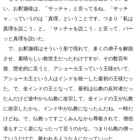
い。お釈迦様は、「サッチャ」と言ってるね。「サッチ
ャ」っていうのは「真理」ということです。つまり「私は
真理を説こう」と。「サッチャを説こう」と言って、バー
ッと真理を説いた。
で、お釈迦様はそういう形で現れて、多くの弟子を解脱
させ、素晴らしい救世主だったわけですが、その数百年
後、歴史的に言うと、アショーカ王っていう王様がいて、
アショーカ王という人はインドを統一した最初の王様だっ
た。で、全インドの王となって、最初は仏教の反対者だっ
たんだけど途中から仏教に改宗して、全インドの王が仏教
に改宗したから、インド中が仏教になったんだね。一時だ
けどね。で、仏教ってすごくみんなから尊敬されて、僧侶
達もすごく楽になったって言うのかな。つまり仏教の僧っ
ていうだけで、敬われるような人になっていった。