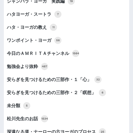
シャンバラ・ヨーガ 実践編
19
ハタヨーガ・スートラ
7
ハタ・ヨーガの教え
11
ワンポイント・ヨーガ
56
今日のＡＭＲＩＴＡチャンネル
1564
勉強会より抜粋
487
安らぎを見つけるための三部作・１「心」
32
安らぎを見つけるための三部作・２「瞑想」
6
未分類
5
松川先生のお話
1534
深遠なる道・ナーローの六ヨーガのプロセス
25