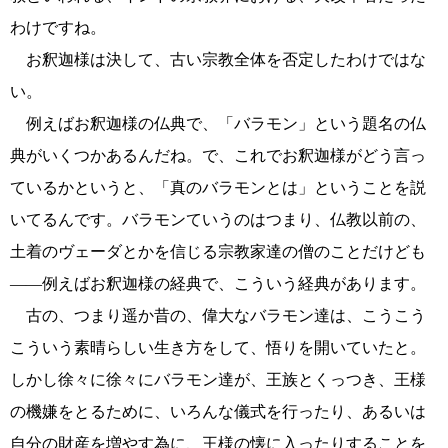
わけですね。
お釈迦様は決して、古い宗教全体を否定したわけではな
い。
例えばお釈迦様の仏典で、「バラモン」という題名の仏
典がいくつかあるんだね。で、これでお釈迦様がどう言っ
ているかというと、「真のバラモンとは」ということを説
いてるんです。バラモンていうのはつまり、仏教以前の、
土着のヴェーダとかを信じる宗教家達の僧のことだけども
――例えばお釈迦様の経典で、こういう経典があります。
古の、つまり遥か昔の、偉大なバラモン達は、こうこう
こういう素晴らしい生き方をして、悟りを開いていたと。
しかし徐々に徐々にバラモン達が、王族とくっつき、王様
の機嫌をとるために、いろんな儀式を行ったり、あるいは
自分の財産を増やす為に、王様の懐に入ったりすることを