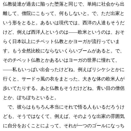
仏教徒達が過去に陥った堕落と同じで、単純に社会から出
離して、僧院にこもって、何もしないと。で、ただ出家と
いう形をとると。あるいは現代では、西洋の人達もそうだ
けど、例えば西洋人というのは――欧米というのは、おそ
らく日本以上にチベット仏教とかヨーガが流行っていま
す。もう全然比較にならないくらいブームがあると。で、
そのチベット仏教とかあるいはヨーガの世界に憧れて、
――私もいっぱい出会ったけどね、例えばリシケシとかに
行くと、サードゥ風の衣をまとった、大きな体の欧米人が
歩いてたりする。あと仏教もそうだけどね、青い目の僧侶
とか、ぽちぽちといると。
で、彼らはもちろん本当にそれで悟る人もいるだろうけ
ども、そうではなくて、例えば、そのような出家の雰囲気
に自分をおくことによって、それが一つのゴールになっち