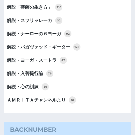
解説「菩薩の生き方」
218
解説・スフリッレーカ
32
解説・ナーローの６ヨーガ
92
解説・バガヴァッド・ギーター
125
解説・ヨーガ・スートラ
47
解説・入菩提行論
78
解説・心の訓練
89
ＡＭＲＩＴＡチャンネルより
13
BACKNUMBER