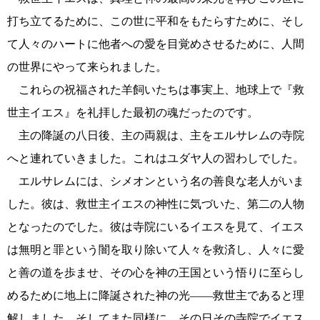
打ち立てるために、この世に平和をもたらすために、そし
て人々のハートに他者への愛を目覚めさせるために、人間
の世界にやって来られました。
これらの祝福された羊飼いたちは事実上、地球上で『救
世主イエス』を礼拝した最初の魂だったのです。
主の降誕の八日後、主の両親は、主をエルサレムの寺院
へと連れていきました。これはユダヤ人の習わしでした。
エルサレムには、シメオンという名の善良な老人がいま
した。彼は、救世主イエスの神性に気づいた、第二の人物
となったのでした。彼は寺院にいるイエスを見て、イエス
は無明と罪という闇を取り除いて人々を救済し、人々に愛
と善の道を歩ませ、その心を神の王国という悟りに至らし
めるために地上に降誕された神の光――救世主であると理
解しました。そしてまた同様に、その日その寺院でイエス