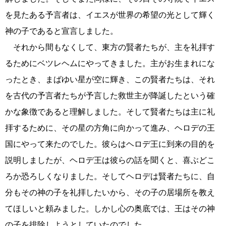
を見たある予言者は、イエスが世界の希望の光として輝く
神の子であると宣言しました。
それから間もなくして、東方の賢者たちが、主を礼拝す
るためにベツレヘムにやってきました。主がお生まれにな
ったとき、まばゆい星が空に輝き、この賢者たちは、それ
を古代の予言者たちが予言した救世主が降誕したという確
かな象徴であると理解しました。そして賢者たちは主に礼
拝するために、その星の方角に向かって進み、ヘロデの王
国にやって来たのでした。彼らはヘロデ王に到来の目的を
説明しましたが、ヘロデ王は彼らの話を聞くと、喜ぶどこ
ろか恐ろしくなりました。そしてヘロデは賢者たちに、自
分もその神の子を礼拝したいから、その子の居場所を教え
てほしいと頼みました。しかし心の奥底では、王はその神
の子を排除しようとしていたのでした。