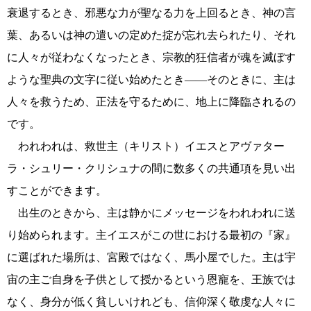
衰退するとき、邪悪な力が聖なる力を上回るとき、神の言
葉、あるいは神の遣いの定めた掟が忘れ去られたり、それ
に人々が従わなくなったとき、宗教的狂信者が魂を滅ぼす
ような聖典の文字に従い始めたとき――そのときに、主は
人々を救うため、正法を守るために、地上に降臨されるの
です。
われわれは、救世主（キリスト）イエスとアヴァター
ラ・シュリー・クリシュナの間に数多くの共通項を見い出
すことができます。
出生のときから、主は静かにメッセージをわれわれに送
り始められます。主イエスがこの世における最初の『家』
に選ばれた場所は、宮殿ではなく、馬小屋でした。主は宇
宙の主ご自身を子供として授かるという恩寵を、王族では
なく、身分が低く貧しいけれども、信仰深く敬虔な人々に