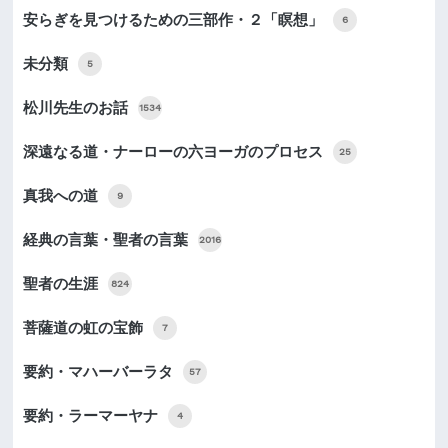
安らぎを見つけるための三部作・２「瞑想」
6
未分類
5
松川先生のお話
1534
深遠なる道・ナーローの六ヨーガのプロセス
25
真我への道
9
経典の言葉・聖者の言葉
2016
聖者の生涯
824
菩薩道の虹の宝飾
7
要約・マハーバーラタ
57
要約・ラーマーヤナ
4