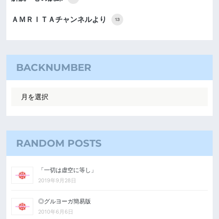
ＡＭＲＩＴＡチャンネルより
13
BACKNUMBER
RANDOM POSTS
「一切は虚空に等し」
2019年9月28日
◎グルヨーガ簡易版
2010年6月6日