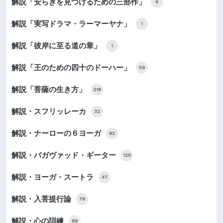
解説「安らぎを見つけるための三部作」
6
解説「実写ドラマ・ラーマーヤナ」
1
解説「彼岸に至る道の章」
1
解説「王のための四十のドーハー」
59
解説「菩薩の生き方」
218
解説・スフリッレーカ
32
解説・ナーローの６ヨーガ
92
解説・バガヴァッド・ギーター
125
解説・ヨーガ・スートラ
47
解説・入菩提行論
78
解説・心の訓練
89