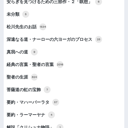
安らぎを見つけるための三部作・２「瞑想」
6
未分類
5
松川先生のお話
1534
深遠なる道・ナーローの六ヨーガのプロセス
25
真我への道
9
経典の言葉・聖者の言葉
2016
聖者の生涯
824
菩薩道の虹の宝飾
7
要約・マハーバーラタ
57
要約・ラーマーヤナ
4
解説「クリシュナ物語」
1