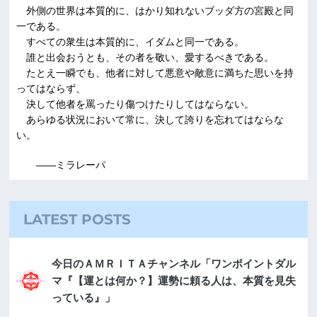
外側の世界は本質的に、はかり知れないブッダ方の宮殿と同
一である。
すべての衆生は本質的に、イダムと同一である。
誰と出会おうとも、その者を敬い、愛するべきである。
たとえ一瞬でも、他者に対して悪意や敵意に満ちた思いを持
ってはならず、
決して他者を罵ったり傷つけたりしてはならない。
あらゆる状況において常に、決して誇りを忘れてはならな
い。
――ミラレーパ
LATEST POSTS
今日のＡＭＲＩＴＡチャンネル「ワンポイントダル
マ『【運とは何か？】運勢に頼る人は、本質を見失
っている』」