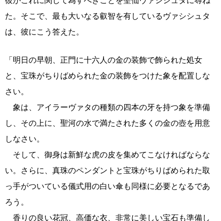
彼がこれに関して為すべきことを聖仙ヴァシシュタに尋ね
た。そこで、最も大いなる叡智を有しているヴァシシュタ
は、彼にこう答えた。
「明日の早朝、正門に十六人の金の装飾で飾られた処女
と、宝珠がちりばめられた金の装飾をつけた象を配置しな
さい。
象は、アイラーヴァタの種類の四本の牙を持つ象を準備
し、その上に、聖河の水で満たされた多くの金の壺を用意
しなさい。
そして、御身は新鮮な虎の皮を集めてこなければならな
い。さらに、真珠のペンダントと宝珠がちりばめられた取
っ手がついている儀式用の白い傘も同様に必要となるであ
ろう。
香りの良い花冠、高価な衣、非常に美しい宝石も準備し