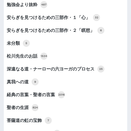
勉強会より抜粋
487
安らぎを見つけるための三部作・１「心」
32
安らぎを見つけるための三部作・２「瞑想」
6
未分類
5
松川先生のお話
1534
深遠なる道・ナーローの六ヨーガのプロセス
25
真我への道
9
経典の言葉・聖者の言葉
2016
聖者の生涯
824
菩薩道の虹の宝飾
7