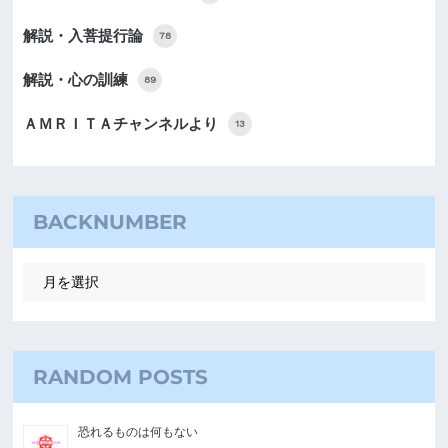
解説・入菩提行論
78
解説・心の訓練
89
ＡＭＲＩＴＡチャンネルより
13
BACKNUMBER
RANDOM POSTS
恐れるものは何もない