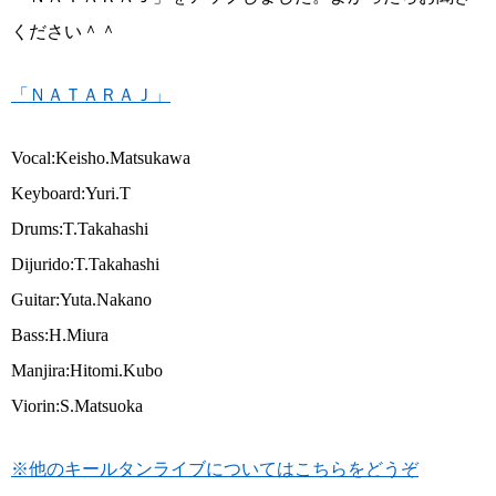
ください＾＾
「ＮＡＴＡＲＡＪ」
Vocal:Keisho.Matsukawa
Keyboard:Yuri.T
Drums:T.Takahashi
Dijurido:T.Takahashi
Guitar:Yuta.Nakano
Bass:H.Miura
Manjira:Hitomi.Kubo
Viorin:S.Matsuoka
※他のキールタンライブについてはこちらをどうぞ