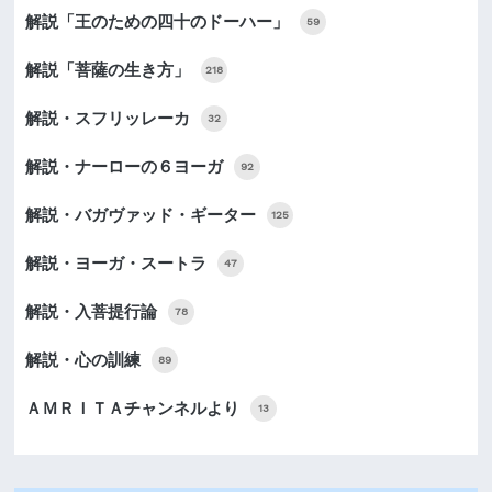
解説「王のための四十のドーハー」
59
解説「菩薩の生き方」
218
解説・スフリッレーカ
32
解説・ナーローの６ヨーガ
92
解説・バガヴァッド・ギーター
125
解説・ヨーガ・スートラ
47
解説・入菩提行論
78
解説・心の訓練
89
ＡＭＲＩＴＡチャンネルより
13