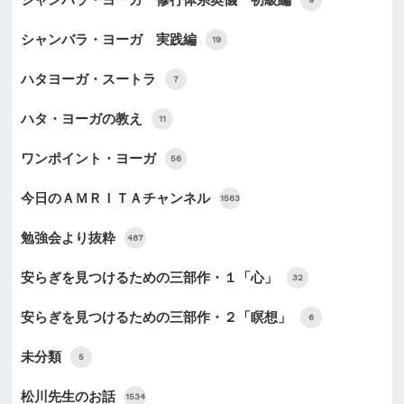
シャンバラ・ヨーガ 修行体系奥儀 初級編
シャンバラ・ヨーガ 実践編
19
ハタヨーガ・スートラ
7
ハタ・ヨーガの教え
11
ワンポイント・ヨーガ
56
今日のＡＭＲＩＴＡチャンネル
1563
勉強会より抜粋
487
安らぎを見つけるための三部作・１「心」
32
安らぎを見つけるための三部作・２「瞑想」
6
未分類
5
松川先生のお話
1534