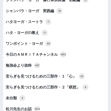
シャンバラ・ヨーガ 修行体系奥儀 初級編
シャンバラ・ヨーガ 実践編
19
ハタヨーガ・スートラ
7
ハタ・ヨーガの教え
11
ワンポイント・ヨーガ
56
今日のＡＭＲＩＴＡチャンネル
1563
勉強会より抜粋
487
安らぎを見つけるための三部作・１「心」
32
安らぎを見つけるための三部作・２「瞑想」
6
未分類
5
松川先生のお話
1534