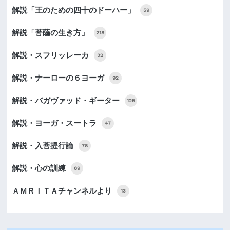
解説「王のための四十のドーハー」
59
解説「菩薩の生き方」
218
解説・スフリッレーカ
32
解説・ナーローの６ヨーガ
92
解説・バガヴァッド・ギーター
125
解説・ヨーガ・スートラ
47
解説・入菩提行論
78
解説・心の訓練
89
ＡＭＲＩＴＡチャンネルより
13